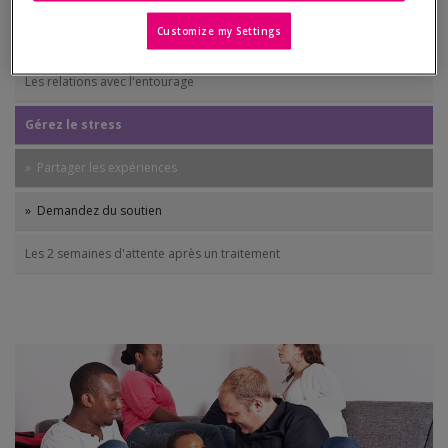
Customize my Settings
Comment soutenir votre partenaire ?
Les relations avec l'entourage
Gérez le stress
» Partager les expériences
» Demandez du soutien
Les 2 semaines d'attente après un traitement