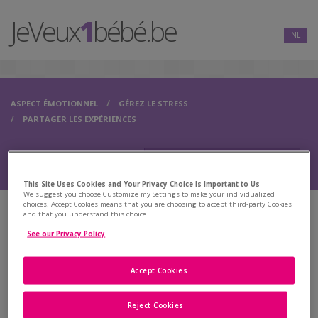
JeVeux
1
bébé.be
NL
ASPECT ÉMOTIONNEL
GÉREZ LE STRESS
PARTAGER LES EXPÉRIENCES
This Site Uses Cookies and Your Privacy Choice Is Important to Us
We suggest you choose Customize my Settings to make your individualized
choices. Accept Cookies means that you are choosing to accept third-party Cookies
and that you understand this choice.
La "Montagne Russe" des émotions
See our Privacy Policy
Se préparer au traitement
Accept Cookies
L'impact du traitement sur la sexualité
Reject Cookies
La communication au sein du couple