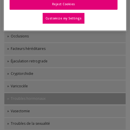
Reject Cookies
Principales causes de l'infertilité masculine
Customize my Settings
» Faible qualité spermatique
» Occlusions
» Facteurs héréditaires
» Éjaculation retrograde
» Cryptorchidie
» Varicocèle
» Troubles hormonaux
» Vasectomie
» Troubles de la sexualité